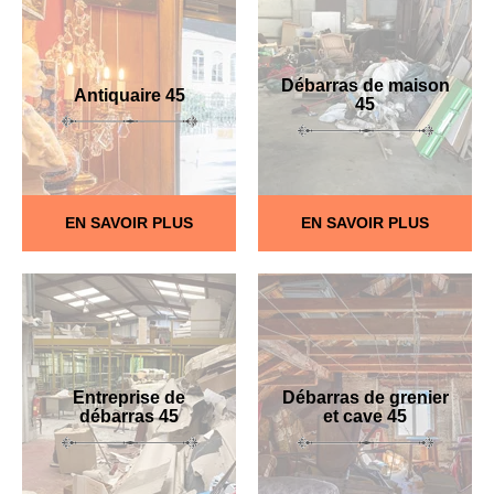
Débarras de maison
Antiquaire 45
45
EN SAVOIR PLUS
EN SAVOIR PLUS
Entreprise de
Débarras de grenier
débarras 45
et cave 45