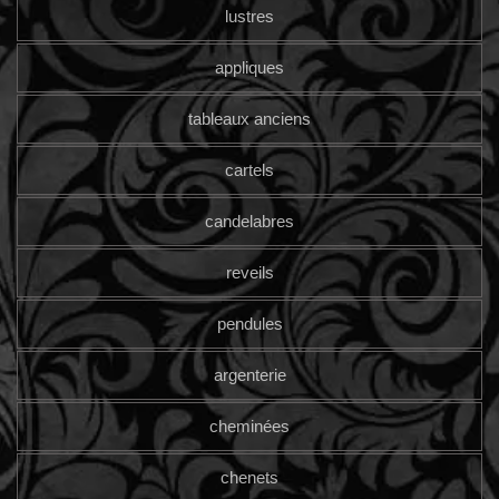
lustres
appliques
tableaux anciens
cartels
candelabres
reveils
pendules
argenterie
cheminées
chenets