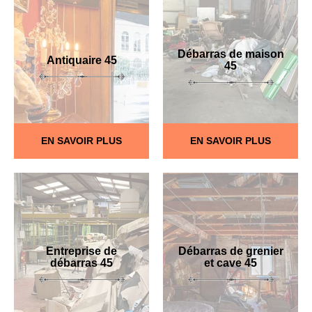
Débarras de maison
Antiquaire 45
45
EN SAVOIR PLUS
EN SAVOIR PLUS
Entreprise de
Débarras de grenier
débarras 45
et cave 45