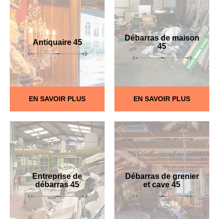
Débarras de maison
Antiquaire 45
45
EN SAVOIR PLUS
EN SAVOIR PLUS
Entreprise de
Débarras de grenier
débarras 45
et cave 45