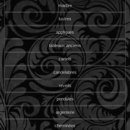
marbre
lustres
appliques
tableaux anciens
cartels
candelabres
reveils
pendules
argenterie
cheminées