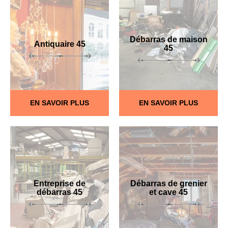
Débarras de maison
Antiquaire 45
45
EN SAVOIR PLUS
EN SAVOIR PLUS
Entreprise de
Débarras de grenier
débarras 45
et cave 45