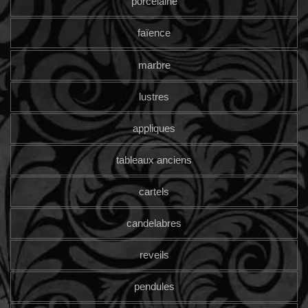
porcelaine
faïence
marbre
lustres
appliques
tableaux anciens
cartels
candelabres
reveils
pendules