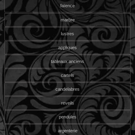
faïence
marbre
lustres
appliques
tableaux anciens
cartels
candelabres
reveils
pendules
argenterie