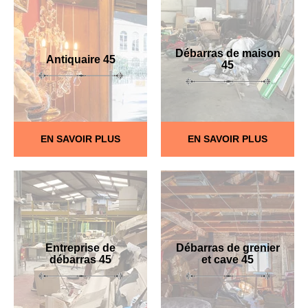
Débarras de maison
Antiquaire 45
45
EN SAVOIR PLUS
EN SAVOIR PLUS
Entreprise de
Débarras de grenier
débarras 45
et cave 45