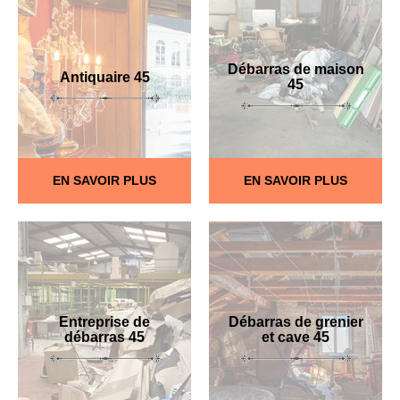
Débarras de maison
Antiquaire 45
45
EN SAVOIR PLUS
EN SAVOIR PLUS
Entreprise de
Débarras de grenier
débarras 45
et cave 45