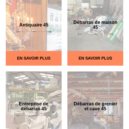
Débarras de maison
Antiquaire 45
45
EN SAVOIR PLUS
EN SAVOIR PLUS
Entreprise de
Débarras de grenier
débarras 45
et cave 45