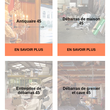
Débarras de maison
Antiquaire 45
45
EN SAVOIR PLUS
EN SAVOIR PLUS
Entreprise de
Débarras de grenier
débarras 45
et cave 45