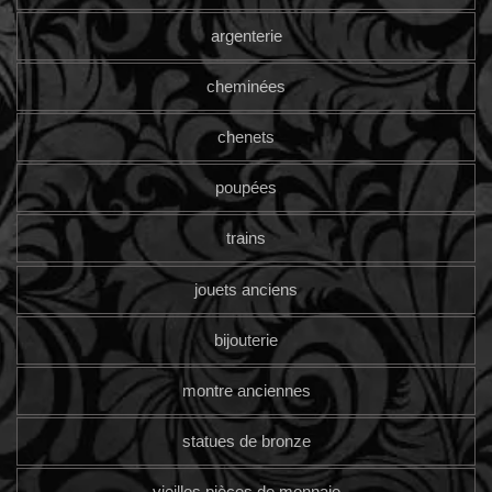
argenterie
cheminées
chenets
poupées
trains
jouets anciens
bijouterie
montre anciennes
statues de bronze
vieilles pièces de monnaie