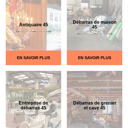
Débarras de maison
Antiquaire 45
45
EN SAVOIR PLUS
EN SAVOIR PLUS
Entreprise de
Débarras de grenier
débarras 45
et cave 45