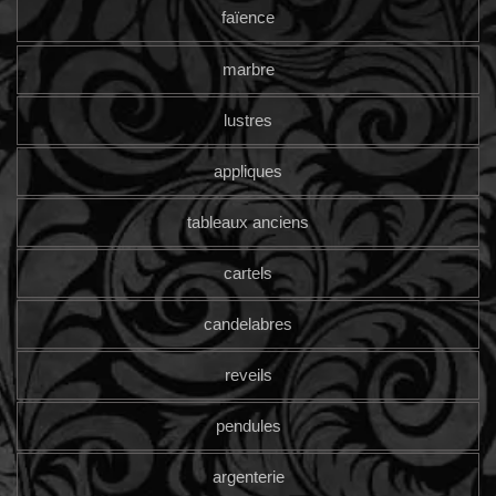
faïence
marbre
lustres
appliques
tableaux anciens
cartels
candelabres
reveils
pendules
argenterie