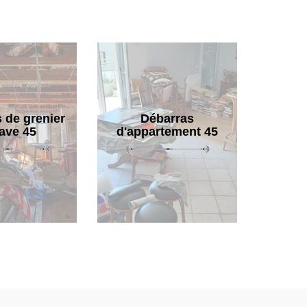
 de grenier
Débarras
cave 45
d'appartement 45