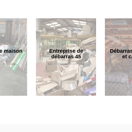
e maison
Entreprise de
Débarras
débarras 45
et 