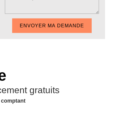
e
cement gratuits
u comptant