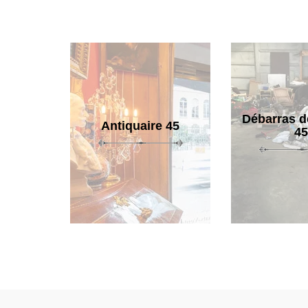
Débarras d
Antiquaire 45
45