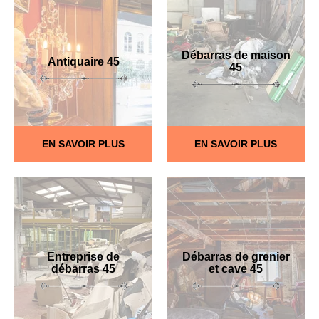
Débarras de maison
Antiquaire 45
45
EN SAVOIR PLUS
EN SAVOIR PLUS
Entreprise de
Débarras de grenier
débarras 45
et cave 45