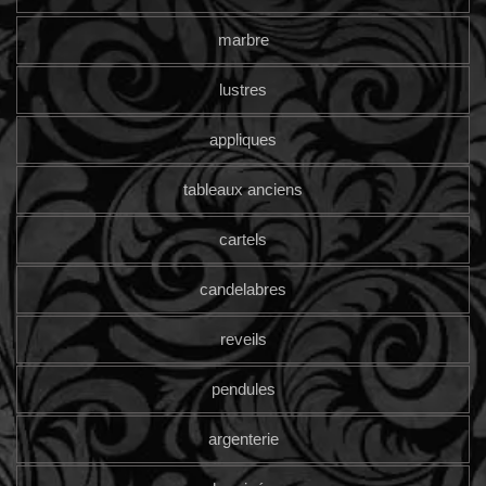
marbre
lustres
appliques
tableaux anciens
cartels
candelabres
reveils
pendules
argenterie