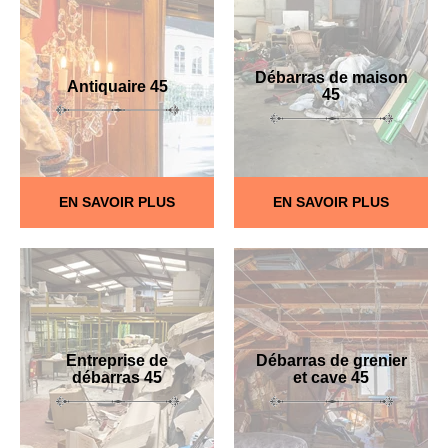
Débarras de maison
Antiquaire 45
45
EN SAVOIR PLUS
EN SAVOIR PLUS
Entreprise de
Débarras de grenier
débarras 45
et cave 45