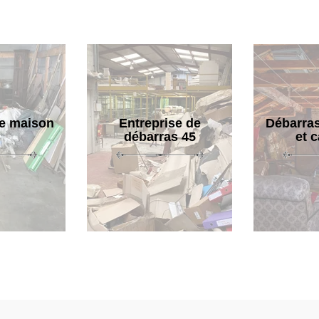
e maison
Entreprise de
Débarras
débarras 45
et 