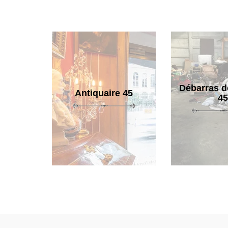
Débarras d
Antiquaire 45
45