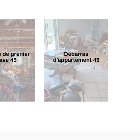
 de grenier
Débarras
cave 45
d'appartement 45