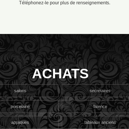
Téléphonez-le pour plus de renseignements.
ACHATS
salons
secrétaires
porcelaine
faïence
appliques
tableaux anciens