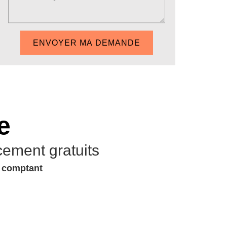
e
cement gratuits
u comptant