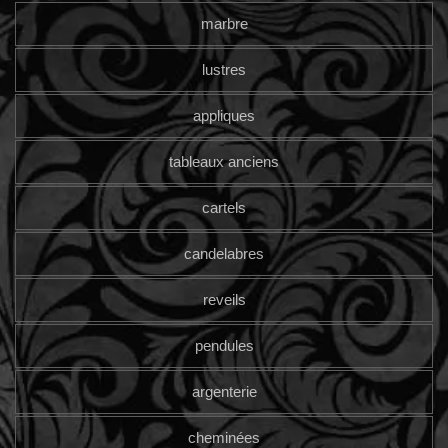
marbre
lustres
appliques
tableaux anciens
cartels
candelabres
reveils
pendules
argenterie
cheminées