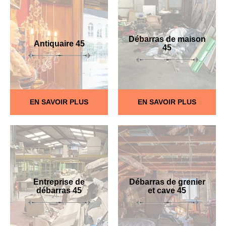
Débarras de maison
Antiquaire 45
45
EN SAVOIR PLUS
EN SAVOIR PLUS
Entreprise de
Débarras de grenier
débarras 45
et cave 45