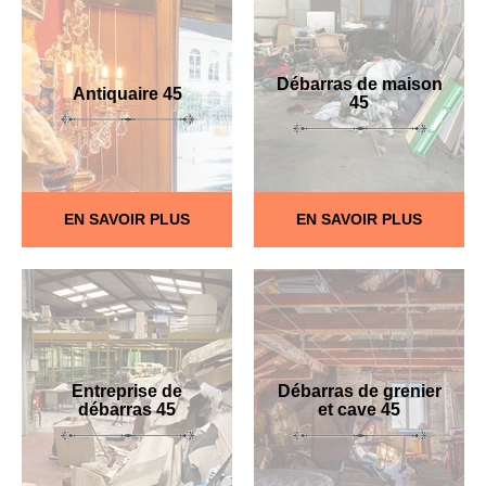
Débarras de maison
Antiquaire 45
45
EN SAVOIR PLUS
EN SAVOIR PLUS
Entreprise de
Débarras de grenier
débarras 45
et cave 45