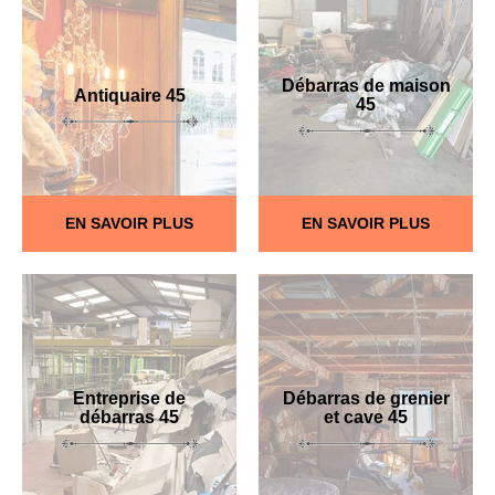
Débarras de maison
Antiquaire 45
45
EN SAVOIR PLUS
EN SAVOIR PLUS
Entreprise de
Débarras de grenier
débarras 45
et cave 45