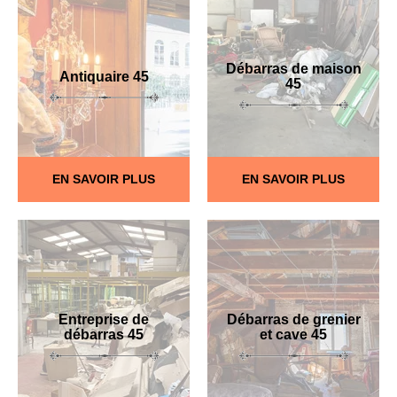
Débarras de maison
Antiquaire 45
45
EN SAVOIR PLUS
EN SAVOIR PLUS
Entreprise de
Débarras de grenier
débarras 45
et cave 45