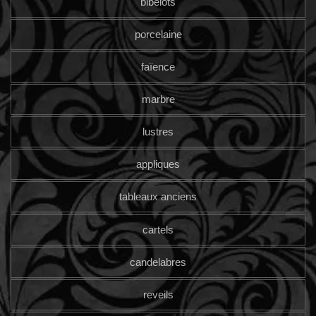
bibelots
porcelaine
faïence
marbre
lustres
appliques
tableaux anciens
cartels
candelabres
reveils