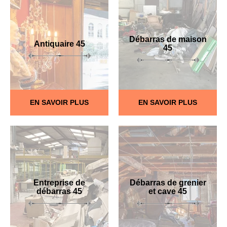
Débarras de maison
Antiquaire 45
45
EN SAVOIR PLUS
EN SAVOIR PLUS
Entreprise de
Débarras de grenier
débarras 45
et cave 45