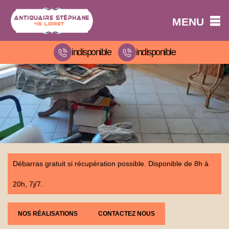
MENU
indisponible
indisponible
Débarras gratuit si récupération possible. Disponible de 8h à
20h, 7j/7.
NOS RÉALISATIONS
CONTACTEZ NOUS