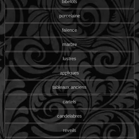
bibelots
porcelaine
faïence
marbre
lustres
appliques
tableaux anciens
cartels
candelabres
reveils