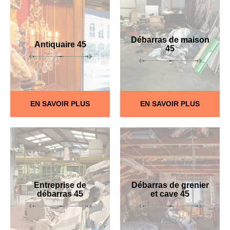
Débarras de maison
Antiquaire 45
45
EN SAVOIR PLUS
EN SAVOIR PLUS
Entreprise de
Débarras de grenier
débarras 45
et cave 45