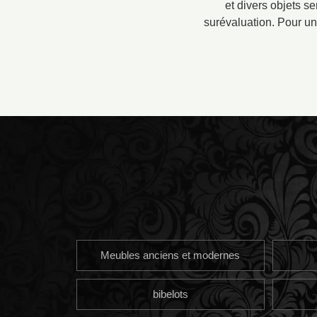
et divers objets s
surévaluation. Pour un
Meubles anciens et modernes
bibelots