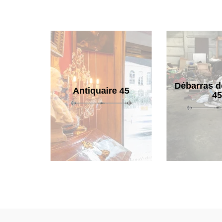
Débarras d
Antiquaire 45
45