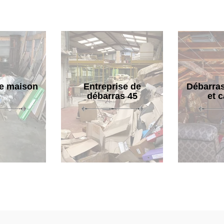
e maison
Entreprise de
Débarras
débarras 45
et 