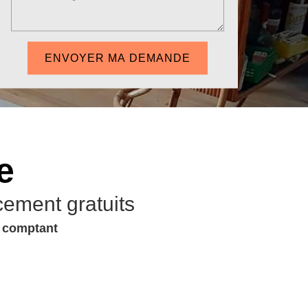
e
cement gratuits
u comptant