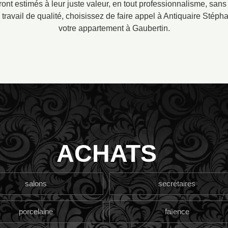
eront estimés à leur juste valeur, en tout professionnalisme, sans
 travail de qualité, choisissez de faire appel à Antiquaire Stéph
votre appartement à Gaubertin.
ACHATS
salons
secrétaires
porcelaine
faïence