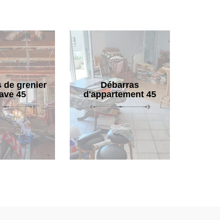
 de grenier
Débarras
cave 45
d'appartement 45