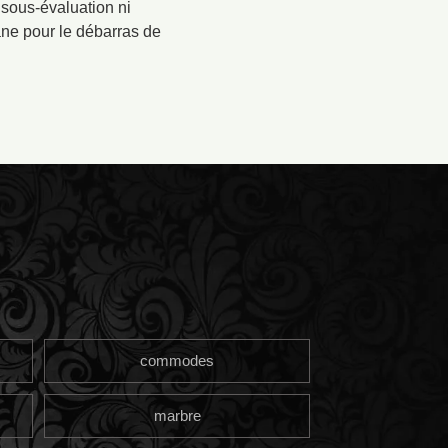
 sous-évaluation ni
ane pour le débarras de
commodes
marbre