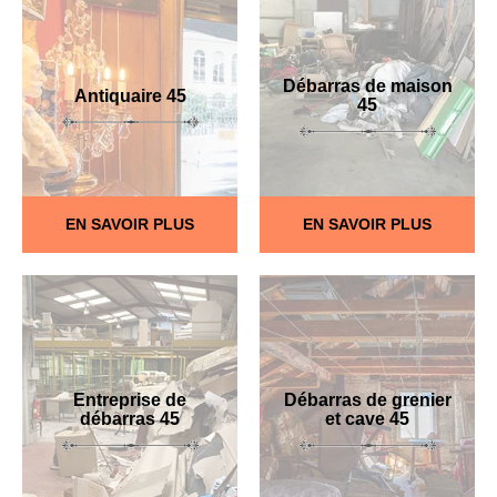
Débarras de maison
Antiquaire 45
45
EN SAVOIR PLUS
EN SAVOIR PLUS
Entreprise de
Débarras de grenier
débarras 45
et cave 45