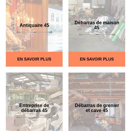
Débarras de maison
Antiquaire 45
45
EN SAVOIR PLUS
EN SAVOIR PLUS
Entreprise de
Débarras de grenier
débarras 45
et cave 45