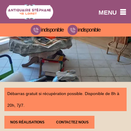
MENU
indisponible
indisponible
Débarras gratuit si récupération possible. Disponible de 8h à
20h, 7j/7.
NOS RÉALISATIONS
CONTACTEZ NOUS