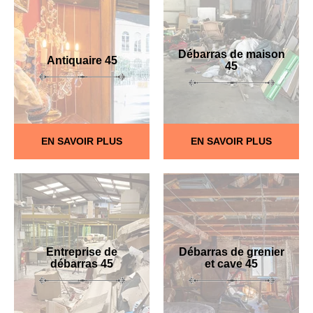
Débarras de maison
Antiquaire 45
45
EN SAVOIR PLUS
EN SAVOIR PLUS
Entreprise de
Débarras de grenier
débarras 45
et cave 45