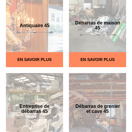
Débarras de maison
Antiquaire 45
45
EN SAVOIR PLUS
EN SAVOIR PLUS
Entreprise de
Débarras de grenier
débarras 45
et cave 45