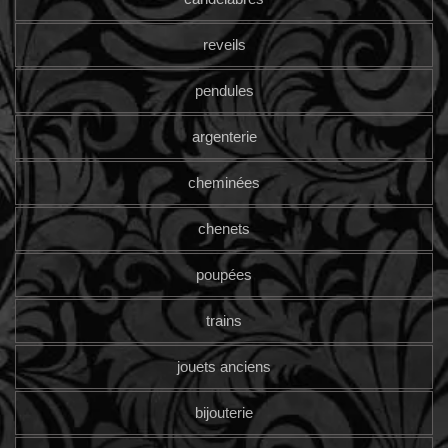
reveils
pendules
argenterie
cheminées
chenets
poupées
trains
jouets anciens
bijouterie