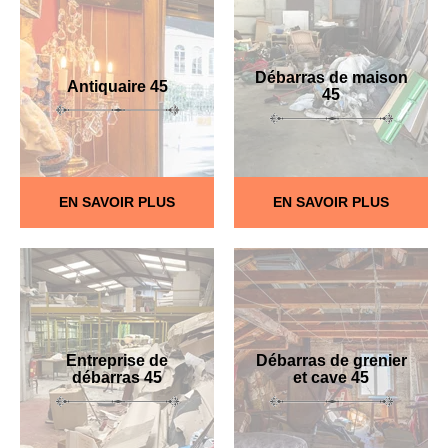
Débarras de maison
Antiquaire 45
45
EN SAVOIR PLUS
EN SAVOIR PLUS
Entreprise de
Débarras de grenier
débarras 45
et cave 45