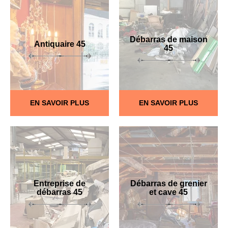
Débarras de maison
Antiquaire 45
45
EN SAVOIR PLUS
EN SAVOIR PLUS
Entreprise de
Débarras de grenier
débarras 45
et cave 45