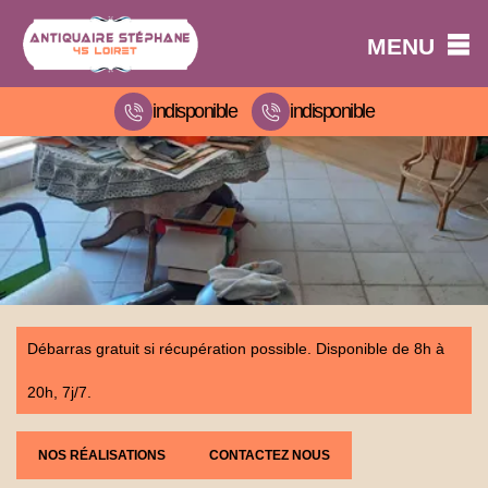
MENU
indisponible
indisponible
Débarras gratuit si récupération possible. Disponible de 8h à
20h, 7j/7.
NOS RÉALISATIONS
CONTACTEZ NOUS