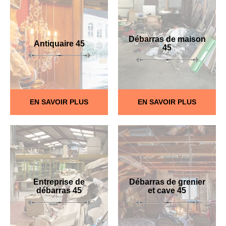
Débarras de maison
Antiquaire 45
45
EN SAVOIR PLUS
EN SAVOIR PLUS
Entreprise de
Débarras de grenier
débarras 45
et cave 45