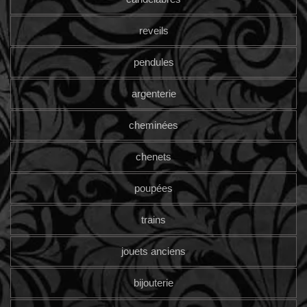
reveils
pendules
argenterie
cheminées
chenets
poupées
trains
jouets anciens
bijouterie