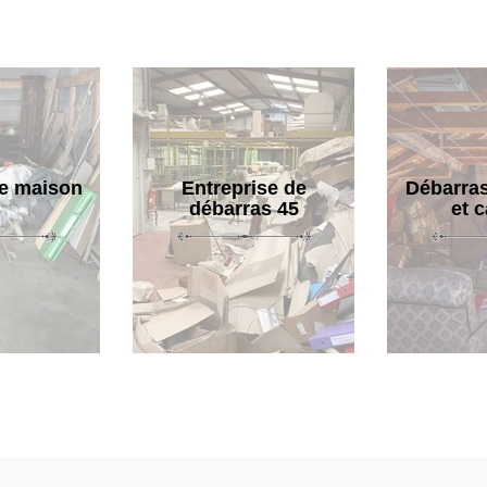
e maison
Entreprise de
Débarras
débarras 45
et 