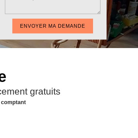
e
cement gratuits
u comptant