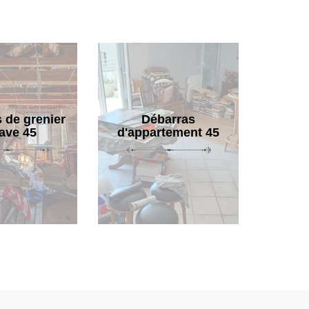
 de grenier
Débarras
cave 45
d'appartement 45