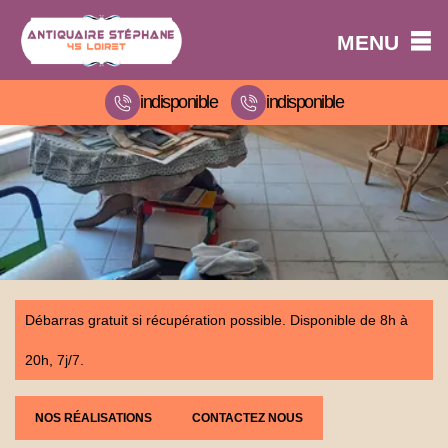
MENU
indisponible
indisponible
Débarras gratuit si récupération possible. Disponible de 8h à
20h, 7j/7.
NOS RÉALISATIONS
CONTACTEZ NOUS