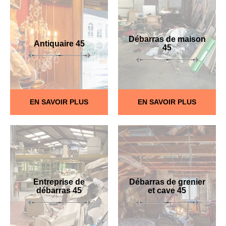
Débarras de maison
Antiquaire 45
45
EN SAVOIR PLUS
EN SAVOIR PLUS
Entreprise de
Débarras de grenier
débarras 45
et cave 45