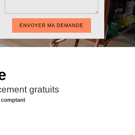
e
cement gratuits
u comptant