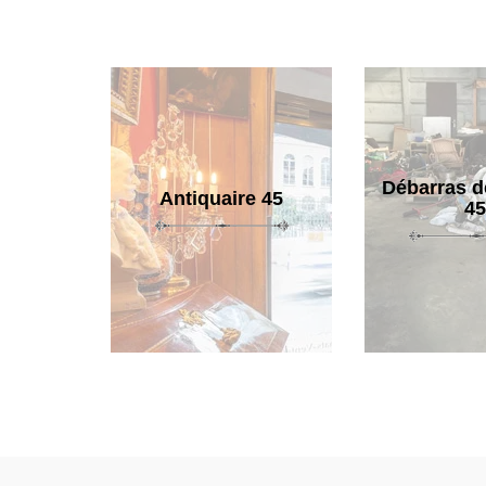
Débarras d
Antiquaire 45
45