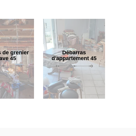
 de grenier
Débarras
cave 45
d'appartement 45