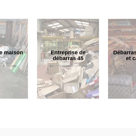
e maison
Entreprise de
Débarras
débarras 45
et 