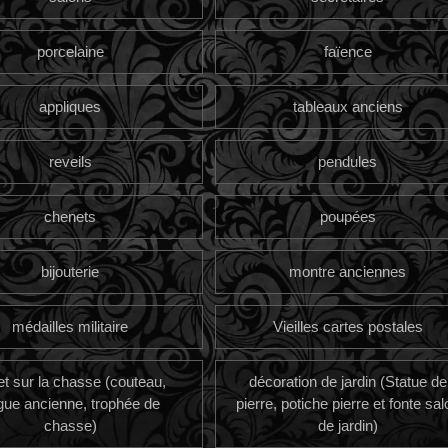
porcelaine
faïence
appliques
tableaux anciens
reveils
pendules
chenets
poupées
bijouterie
montre anciennes
médailles militaire
Vieilles cartes postales
et sur la chasse (couteau,
décoration de jardin (Statue de
gue ancienne, trophée de
pierre, potiche pierre et fonte sal
chasse)
de jardin)