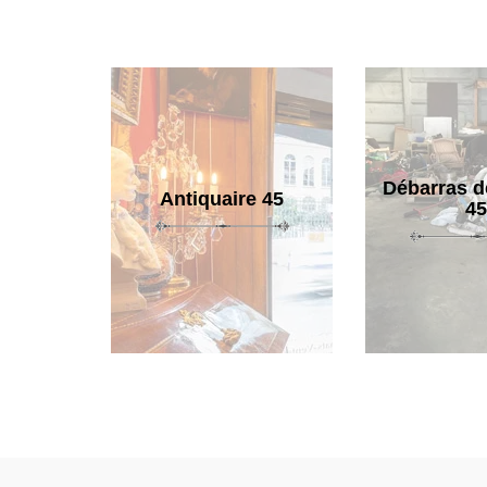
Débarras d
Antiquaire 45
45