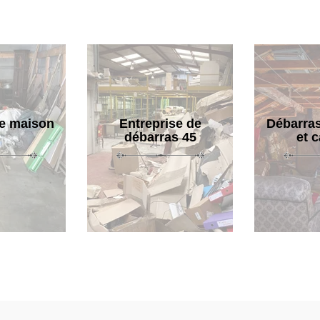
e maison
Entreprise de
Débarras
débarras 45
et 