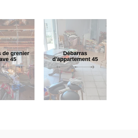
 de grenier
Débarras
cave 45
d'appartement 45