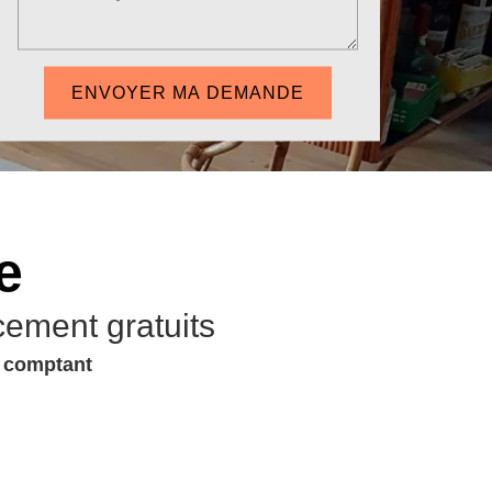
e
cement gratuits
u comptant