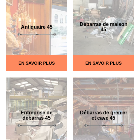
Débarras de maison
Antiquaire 45
45
EN SAVOIR PLUS
EN SAVOIR PLUS
Entreprise de
Débarras de grenier
débarras 45
et cave 45