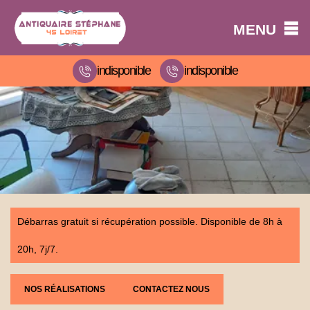
MENU
indisponible
indisponible
Débarras gratuit si récupération possible. Disponible de 8h à
20h, 7j/7.
NOS RÉALISATIONS
CONTACTEZ NOUS