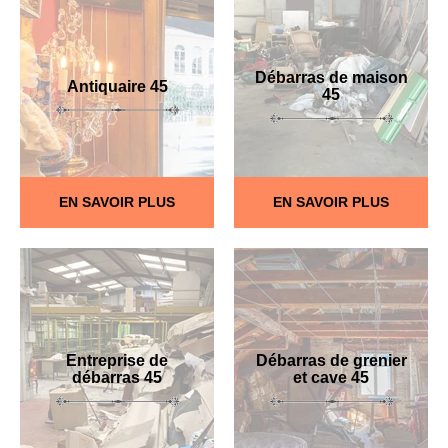
Débarras de maison
Antiquaire 45
45
EN SAVOIR PLUS
EN SAVOIR PLUS
Entreprise de
Débarras de grenier
débarras 45
et cave 45