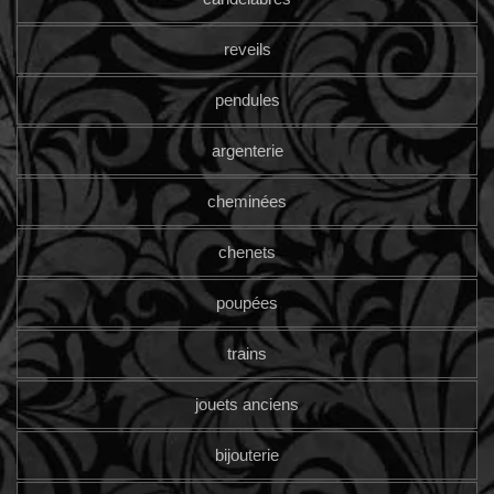
reveils
pendules
argenterie
cheminées
chenets
poupées
trains
jouets anciens
bijouterie