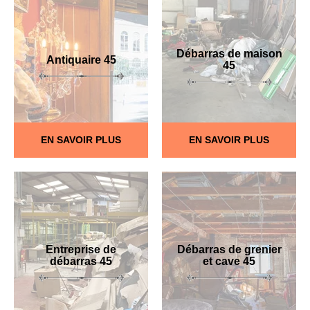
Débarras de maison
Antiquaire 45
45
EN SAVOIR PLUS
EN SAVOIR PLUS
Entreprise de
Débarras de grenier
débarras 45
et cave 45