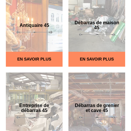
Débarras de maison
Antiquaire 45
45
EN SAVOIR PLUS
EN SAVOIR PLUS
Entreprise de
Débarras de grenier
débarras 45
et cave 45