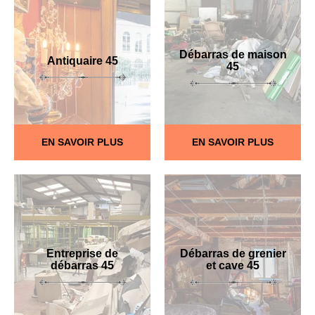
Débarras de maison
Antiquaire 45
45
EN SAVOIR PLUS
EN SAVOIR PLUS
Entreprise de
Débarras de grenier
débarras 45
et cave 45