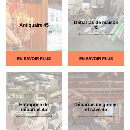
Débarras de maison
Antiquaire 45
45
EN SAVOIR PLUS
EN SAVOIR PLUS
Entreprise de
Débarras de grenier
débarras 45
et cave 45