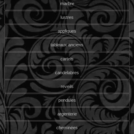
marbre
lustres
appliques
tableaux anciens
cartels
candelabres
reveils
pendules
argenterie
cheminées