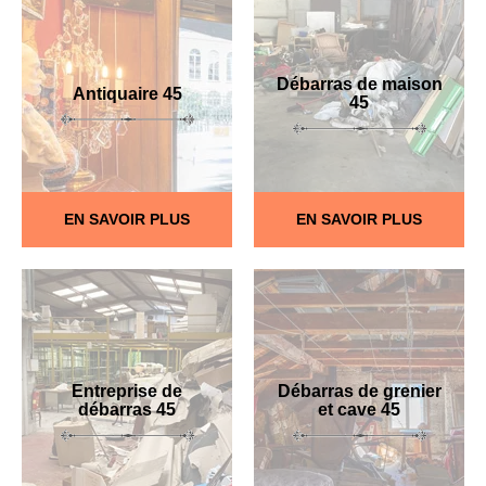
Débarras de maison
Antiquaire 45
45
EN SAVOIR PLUS
EN SAVOIR PLUS
Entreprise de
Débarras de grenier
débarras 45
et cave 45