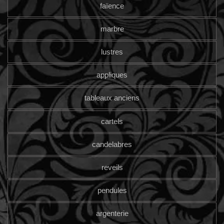
faïence
marbre
lustres
appliques
tableaux anciens
cartels
candelabres
reveils
pendules
argenterie