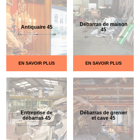
Débarras de maison
Antiquaire 45
45
EN SAVOIR PLUS
EN SAVOIR PLUS
Entreprise de
Débarras de grenier
débarras 45
et cave 45