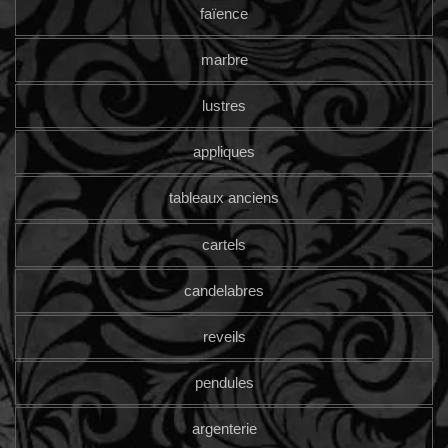
faïence
marbre
lustres
appliques
tableaux anciens
cartels
candelabres
reveils
pendules
argenterie