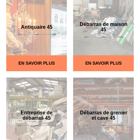
Débarras de maison
Antiquaire 45
45
EN SAVOIR PLUS
EN SAVOIR PLUS
Entreprise de
Débarras de grenier
débarras 45
et cave 45