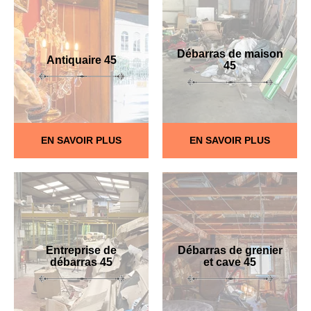
Débarras de maison
Antiquaire 45
45
EN SAVOIR PLUS
EN SAVOIR PLUS
Entreprise de
Débarras de grenier
débarras 45
et cave 45