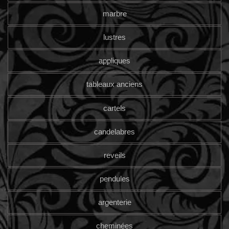
marbre
lustres
appliques
tableaux anciens
cartels
candelabres
reveils
pendules
argenterie
cheminées