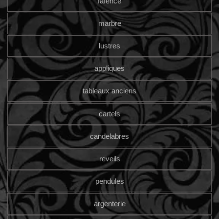
faïence
marbre
lustres
appliques
tableaux anciens
cartels
candelabres
reveils
pendules
argenterie