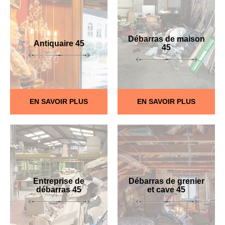
Débarras de maison
Antiquaire 45
45
EN SAVOIR PLUS
EN SAVOIR PLUS
Entreprise de
Débarras de grenier
débarras 45
et cave 45