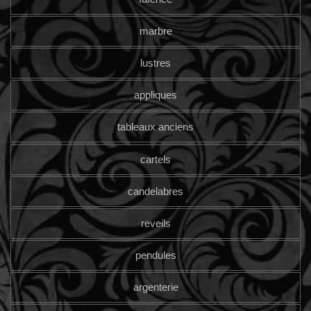
marbre
lustres
appliques
tableaux anciens
cartels
candelabres
reveils
pendules
argenterie