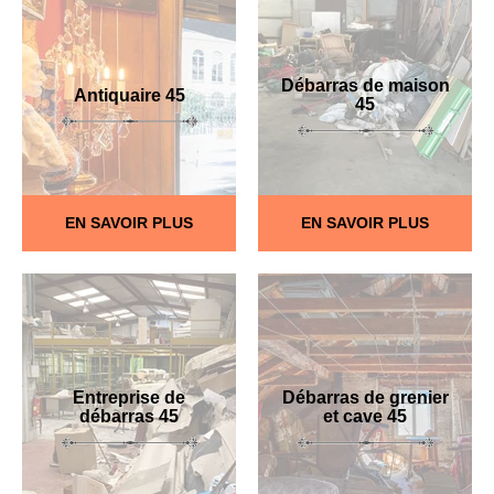
Débarras de maison
Antiquaire 45
45
EN SAVOIR PLUS
EN SAVOIR PLUS
Entreprise de
Débarras de grenier
débarras 45
et cave 45