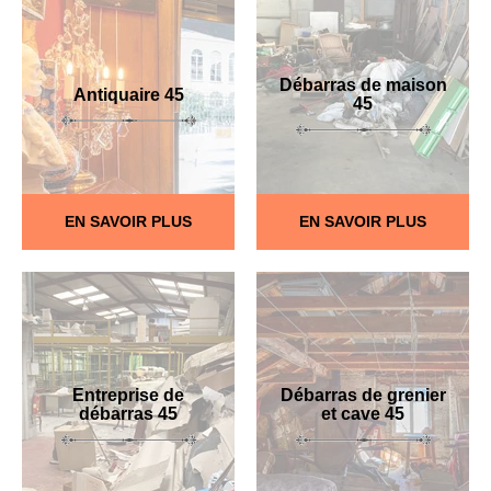
Débarras de maison
Antiquaire 45
45
EN SAVOIR PLUS
EN SAVOIR PLUS
Entreprise de
Débarras de grenier
débarras 45
et cave 45