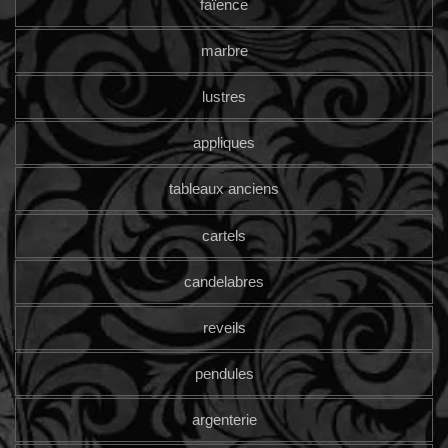
faïence
marbre
lustres
appliques
tableaux anciens
cartels
candelabres
reveils
pendules
argenterie