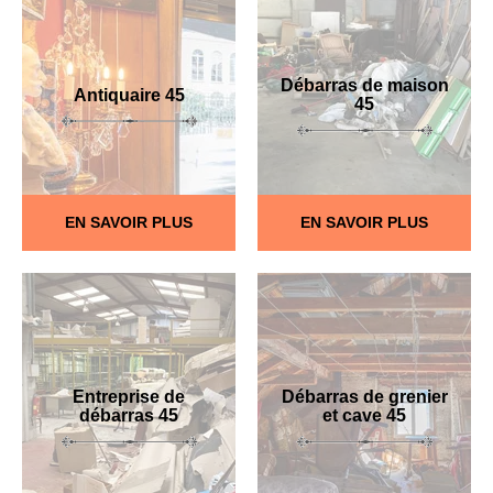
Débarras de maison
Antiquaire 45
45
EN SAVOIR PLUS
EN SAVOIR PLUS
Entreprise de
Débarras de grenier
débarras 45
et cave 45