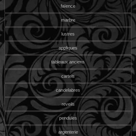
faïence
marbre
lustres
appliques
tableaux anciens
cartels
candelabres
reveils
pendules
argenterie