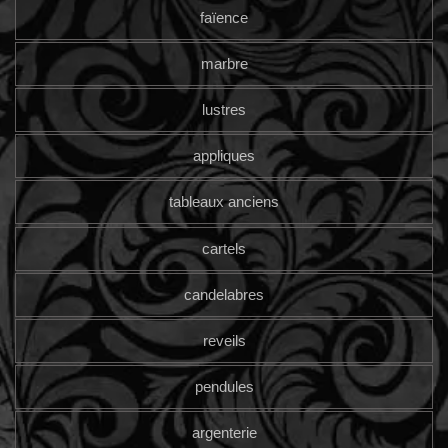
faïence
marbre
lustres
appliques
tableaux anciens
cartels
candelabres
reveils
pendules
argenterie