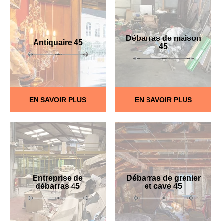
Débarras de maison
Antiquaire 45
45
EN SAVOIR PLUS
EN SAVOIR PLUS
Entreprise de
Débarras de grenier
débarras 45
et cave 45