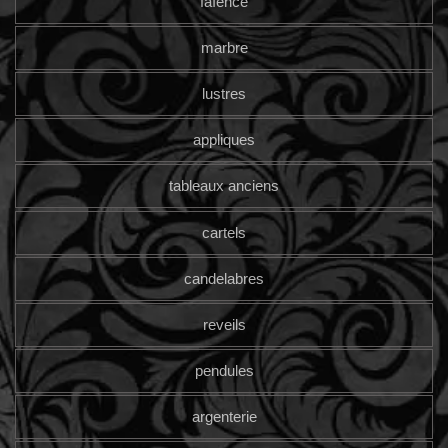
faïence
marbre
lustres
appliques
tableaux anciens
cartels
candelabres
reveils
pendules
argenterie