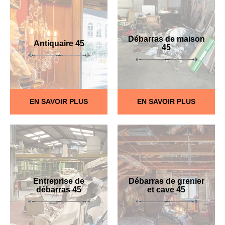
Débarras de maison
Antiquaire 45
45
EN SAVOIR PLUS
EN SAVOIR PLUS
Entreprise de
Débarras de grenier
débarras 45
et cave 45