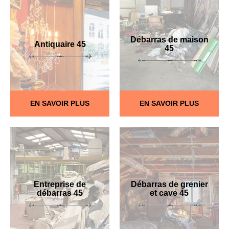
Débarras de maison
Antiquaire 45
45
EN SAVOIR PLUS
EN SAVOIR PLUS
Entreprise de
Débarras de grenier
débarras 45
et cave 45