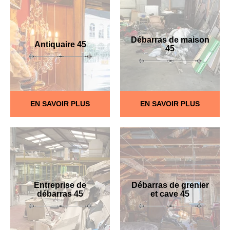
Débarras de maison
Antiquaire 45
45
EN SAVOIR PLUS
EN SAVOIR PLUS
Entreprise de
Débarras de grenier
débarras 45
et cave 45