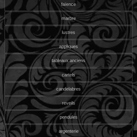
faïence
marbre
lustres
appliques
tableaux anciens
cartels
candelabres
reveils
pendules
argenterie