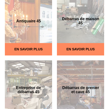
Débarras de maison
Antiquaire 45
45
EN SAVOIR PLUS
EN SAVOIR PLUS
Entreprise de
Débarras de grenier
débarras 45
et cave 45